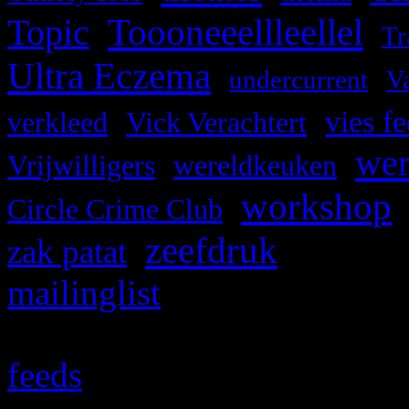
Toooneeellleellel
Topic
,
,
Tr
Ultra Eczema
,
,
undercurrent
Va
,
,
vies fe
verkleed
Vick Verachtert
we
,
,
Vrijwilligers
wereldkeuken
workshop
,
Circle Crime Club
zeefdruk
,
,
zak patat
mailinglist
Ledenlijst
feeds