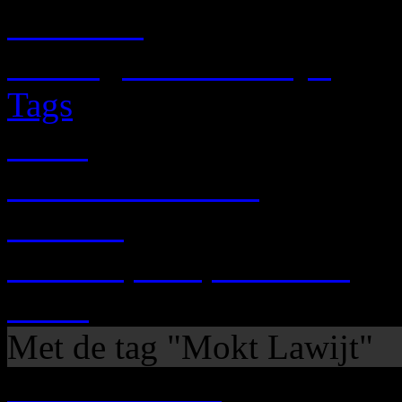
NIEUWS
Mailinglist / Ledenlijst
Tags
Links
Grafisch / Visueel
Ga Naar
Scheld'apen op het NET
Feeds
Met de tag "Mokt Lawijt"
ZA 26.02.2011