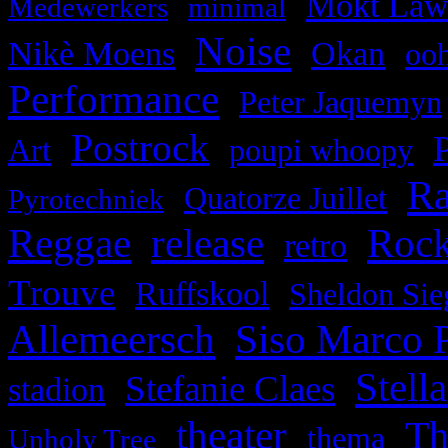
,
,
Mokt Lawi
Medewerkers
minimal
Noise
,
,
,
Nikè Moens
Okan
oo
Performance
,
Peter Jaquemyn
,
Postrock
,
,
Art
poupi whoopy
Ra
,
,
Quatorze Juillet
Pyrotechniek
Reggae
release
Roc
,
,
,
retro
,
,
Trouve
Ruffskool
Sheldon Sie
Allemeersch
Siso Marco 
,
Stella
,
,
Stefanie Claes
stadion
theater
,
,
,
Th
thema
Unholy Tree