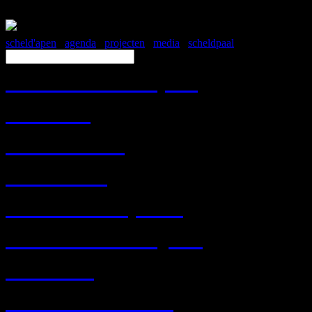
scheld'apen
/
agenda
/
projecten
/
media
/
scheldpaal
Over Scheld'apen
Contact
Werk mee!
Historiek
Krantenknipsels
Route Beschrijving
FORT 8
WEBWINKEL