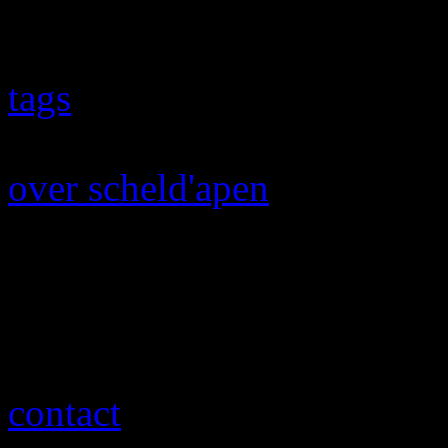
nieuws-feeds
hoe werken de feeds?
tags
taglijst
over scheld'apen
info
historiek
werk mee!
krantenknipsels
contact