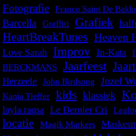
,
Fotografie
Franco Saint De Bakk
Grafiek
,
,
,
Barcella
half
Graffiti
HeartBreakTunes
,
Heaven H
Improv
,
,
,
Love Sarah
In-Kata
Jaarfeest
,
,
Jaart
BERCKMANS
,
,
Jozef W
Herzeele
John Birdsong
kids
Ko
,
,
,
klassiek
Kania Tieffer
,
,
layla raqsa
Le Dernier Cri
Leafp
locatie
,
,
Maskesm
Magik Markers