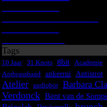
ZA 20.10.2007
MOKT MEER LAWIJT !
ZA 03.02.2007
MOKT LAWIJT
Tags
,
,
,
8bit
10 Jaar
31 Knots
Academie
,
,
ankerrui
Antistrot
Ambrassband
Atelier
,
,
Barbara Cl
audiobot
Verdonck
,
Bent van de Sompe
brunch
,
,
Bricolab