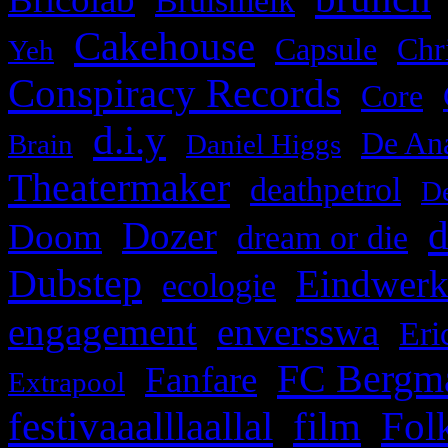
Bruismelk
Cakehouse
,
,
,
Capsule
Chr
Yeh
Conspiracy Records
,
,
Core
d.i.y
,
,
,
De Ana
Brain
Daniel Higgs
Theatermaker
,
,
deathpetrol
D
d
,
Dozer
,
,
Doom
dream or die
Dubstep
,
,
Eindwer
ecologie
engagement
,
enversswa
,
Eri
FC Bergm
,
,
Fanfare
Extrapool
festivaaalllaallal
film
Fol
,
,