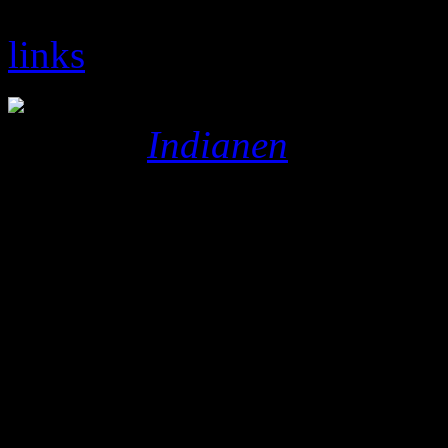
contact gegevens
links
Built by
Indianen
| Page ge