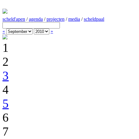
scheld'apen
/
agenda
/
projecten
/
media
/
scheldpaal
«
»
1
2
3
4
5
6
7