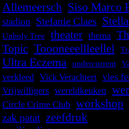
Allemeersch
Siso Marco 
,
Stella
,
,
Stefanie Claes
stadion
theater
,
,
,
Th
thema
Unholy Tree
Toooneeellleellel
Topic
,
,
Tr
Ultra Eczema
,
,
undercurrent
Va
,
,
vies fe
verkleed
Vick Verachtert
we
,
,
Vrijwilligers
wereldkeuken
workshop
,
Circle Crime Club
zeefdruk
,
,
zak patat