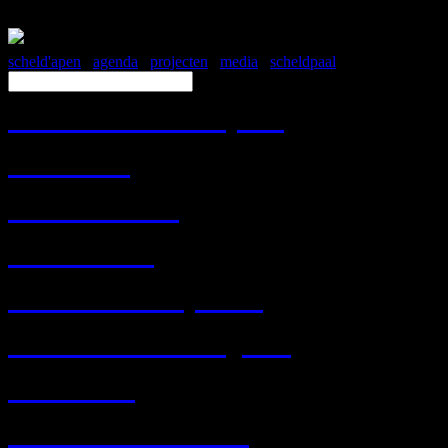
scheld'apen
/
agenda
/
projecten
/
media
/
scheldpaal
Over Scheld'apen
Contact
Werk mee!
Historiek
Krantenknipsels
Route Beschrijving
FORT 8
WEBWINKEL