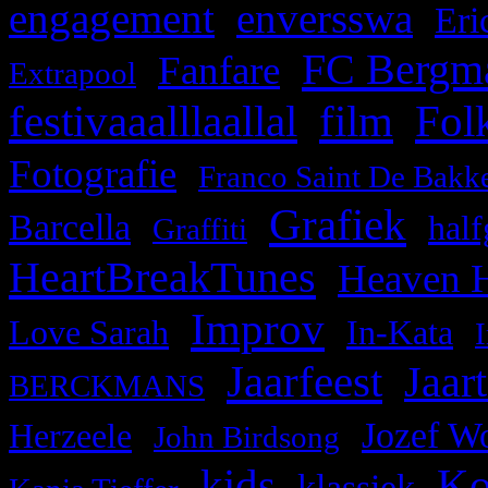
engagement
,
enversswa
,
Eri
FC Bergm
,
,
Fanfare
Extrapool
festivaaalllaallal
film
Fol
,
,
,
Fotografie
Franco Saint De Bakk
Grafiek
,
,
,
Barcella
half
Graffiti
HeartBreakTunes
,
Heaven H
Improv
,
,
,
Love Sarah
In-Kata
Jaarfeest
,
,
Jaart
BERCKMANS
,
,
Jozef W
Herzeele
John Birdsong
kids
Ko
,
,
,
klassiek