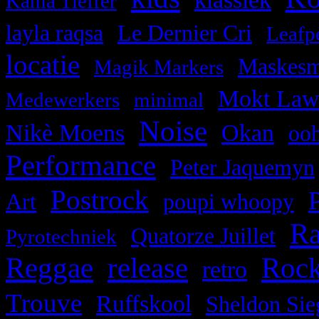
Kania Tieffer
,
,
layla raqsa
Le Dernier Cri
Leafp
locatie
,
,
Maskesm
Magik Markers
,
,
Mokt Lawi
Medewerkers
minimal
Noise
,
,
,
Nikè Moens
Okan
oo
Performance
,
Peter Jaquemyn
,
Postrock
,
,
Art
poupi whoopy
Ra
,
,
Quatorze Juillet
Pyrotechniek
Reggae
release
Roc
,
,
,
retro
,
,
Trouve
Ruffskool
Sheldon Sie