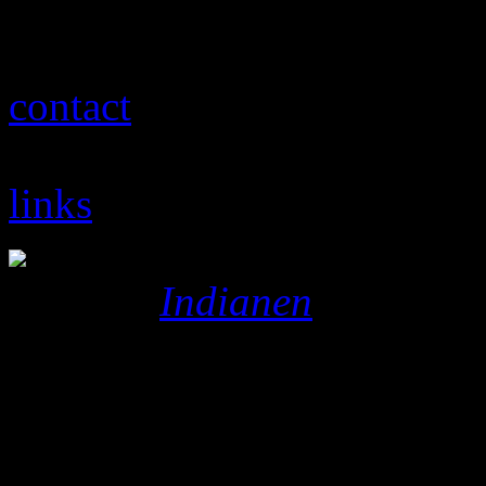
werk mee!
krantenknipsels
contact
contact gegevens
links
Built by
Indianen
| Page ge