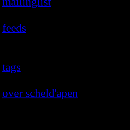
mailinglist
Ledenlijst
feeds
nieuws-feeds
hoe werken de feeds?
tags
taglijst
over scheld'apen
info
historiek