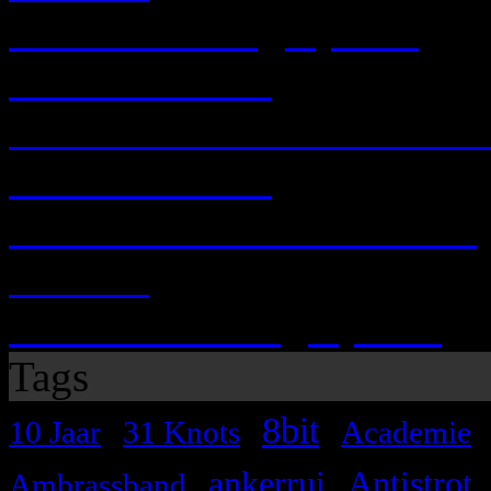
POPCORN Night(Mare)
ZA 13.03.2010
ULTRA ECZEMA'S POPC
ZA 28.02.2009
Ultra Eczema : La Bamba !
MEDIA
LA BAMBA Night(Mare)
Tags
,
,
,
8bit
10 Jaar
31 Knots
Academie
,
,
ankerrui
Antistrot
Ambrassband