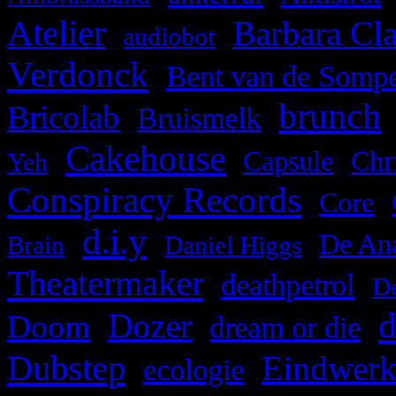
Atelier
,
,
Barbara Cl
audiobot
Verdonck
,
Bent van de Sompe
brunch
,
,
Bricolab
Bruismelk
Cakehouse
,
,
,
Capsule
Chr
Yeh
Conspiracy Records
,
,
Core
d.i.y
,
,
,
De Ana
Brain
Daniel Higgs
Theatermaker
,
,
deathpetrol
D
d
,
Dozer
,
,
Doom
dream or die
Dubstep
,
,
Eindwer
ecologie