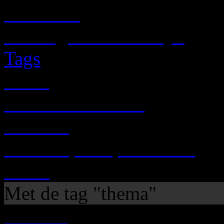
NIEUWS
Mailinglist / Ledenlijst
Tags
Links
Grafisch / Visueel
Ga Naar
Scheld'apen op het NET
Feeds
Met de tag "thema"
MEDIA