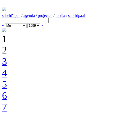
scheld'apen
/
agenda
/
projecten
/
media
/
scheldpaal
«
»
1
2
3
4
5
6
7