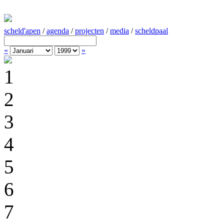
scheld'apen
/
agenda
/
projecten
/
media
/
scheldpaal
«
»
1
2
3
4
5
6
7